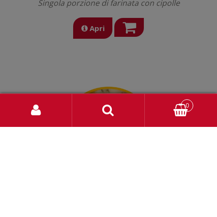
Singola porzione di farinata con cipolle
Apri
0
€ 3,50
Farinata con gorgonzola