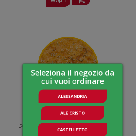
Seleziona il negozio da
cui vuoi ordinare
ALESSANDRIA
€ 3,00
ALE CRISTO
Farinata con rosmarino
Singola porzione di farinata con rosmarino
CASTELLETTO