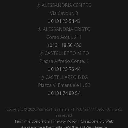
ALESSANDRIA CENTRO
Via Cavour, 8
0131 23 54 49
ALESSANDRIA CRISTO
Corso Acqui, 211
0131 18 50 450
CASTELLETTO M.TO
Piazza Alfredo Conte, 1
0131 23 76 44
CASTELLAZZO B.DA
Piazza V. Emanuele II, 59
0131 74 89 54
Copyright © 2026 Pianeta Pizza s.a.s. - P.IVA 12211110965 - All rights
reserved
Termini e Condizioni
|
Privacy Policy
|
Creazione Siti Web
Alessandria e Piemonte SASQUATCH Web Agency