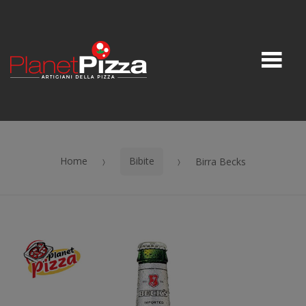
Skip to navigation
Skip to content
M
Home
Bibite
Birra Becks