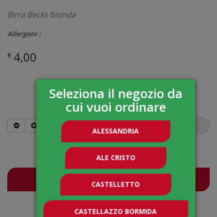
Birra Becks bionda
Allergeni :
4,00
€
Seleziona il negozio da
Quantità
cui vuoi ordinare
ALESSANDRIA
4,00
€
ALE CRISTO
Ordina
CASTELLETTO
CASTELLAZZO BORMIDA