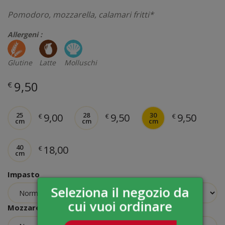
Pomodoro, mozzarella, calamari fritti*
Allergeni :
Glutine
Latte
Molluschi
9,50
€
25
28
30
9,00
9,50
9,50
€
€
€
cm
cm
cm
40
18,00
€
cm
Impasto
Seleziona il negozio da
cui vuoi ordinare
Mozzarella