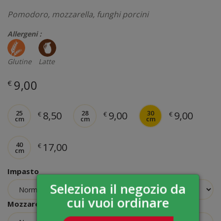
Pomodoro, mozzarella, funghi porcini
Allergeni :
Glutine
Latte
9,00
€
25
28
30
8,50
9,00
9,00
€
€
€
cm
cm
cm
40
17,00
€
cm
Impasto
Seleziona il negozio da
cui vuoi ordinare
Mozzarella