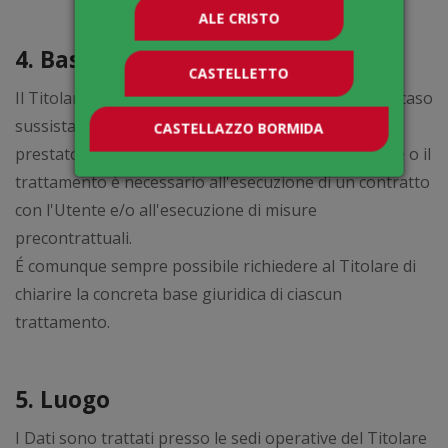
ALE CRISTO
4. Base giuridica del trattamento
CASTELLETTO
Il Titolare tratta Dati Personali relativi all'Utente in caso
sussista una delle seguenti condizioni: o l'Utente ha
CASTELLAZZO BORMIDA
prestato il consenso per una o più finalità specifiche o il
trattamento è necessario all'esecuzione di un contratto
con l'Utente e/o all'esecuzione di misure
precontrattuali.
É comunque sempre possibile richiedere al Titolare di
chiarire la concreta base giuridica di ciascun
trattamento.
5. Luogo
I Dati sono trattati presso le sedi operative del Titolare