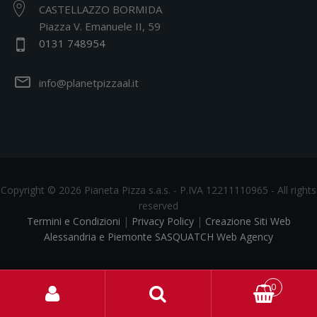
CASTELLAZZO BORMIDA
Piazza V. Emanuele II, 59
0131 748954
info@planetpizzaal.it
Copyright © 2026 Pianeta Pizza s.a.s. - P.IVA 12211110965 - All rights
reserved
Termini e Condizioni
|
Privacy Policy
|
Creazione Siti Web
Alessandria e Piemonte SASQUATCH Web Agency
0