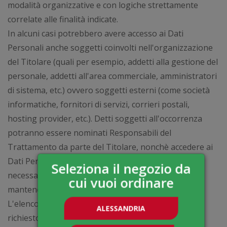
modalità organizzative e con logiche strettamente
correlate alle finalità indicate.
In alcuni casi potrebbero avere accesso ai Dati
Personali anche soggetti coinvolti nell'organizzazione
del Titolare (quali per esempio, addetti alla gestione del
personale, addetti all'area commerciale, amministratori
di sistema, etc.) ovvero soggetti esterni (come società
informatiche, fornitori di servizi, corrieri postali,
hosting provider, etc.). Detti soggetti all'occorrenza
potranno essere nominati Responsabili del
Trattamento da parte del Titolare, nonchè accedere ai
Dati Personali degli Utenti ogni qualvolta si renda
Seleziona il negozio da
necessario e saranno contrattualmente obbligati a
cui vuoi ordinare
mantenere riservati i Dati Personali.
L'elenco aggiornato dei Responsabili può essere
ALESSANDRIA
richiesto via email all'indirizzo info@planetpizzaal.it.