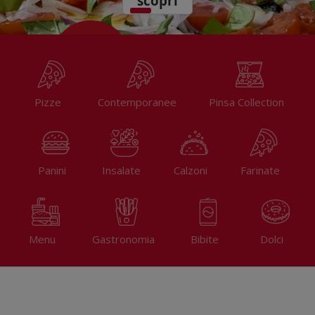
scopri
Pizze
Contemporanee
Pinsa Collection
Panini
Insalate
Calzoni
Farinate
Menu
Gastronomia
Bibite
Dolci