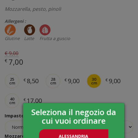
Mozzarella, pesto, pinoli
Allergeni :
Glutine
Latte
Frutta a guscio
€ 9,00
7,00
€
25
28
30
8,50
9,00
9,00
€
€
€
cm
cm
cm
40
17,00
€
cm
Seleziona il negozio da
Impasto
cui vuoi ordinare
Mozzarella
ALESSANDRIA