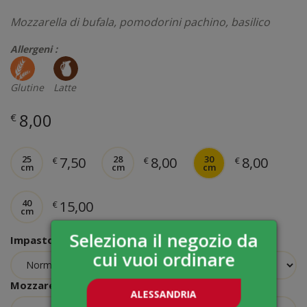
Mozzarella di bufala, pomodorini pachino, basilico
Allergeni :
Glutine
Latte
8,00
€
25
28
30
7,50
8,00
8,00
€
€
€
cm
cm
cm
40
15,00
€
cm
Seleziona il negozio da
Impasto
cui vuoi ordinare
Mozzarella
ALESSANDRIA