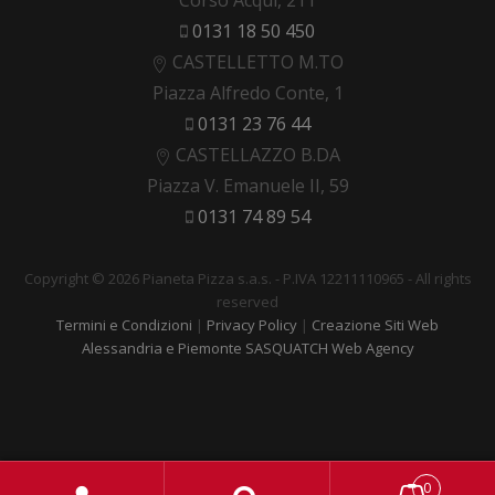
Corso Acqui, 211
0131 18 50 450
CASTELLETTO M.TO
Piazza Alfredo Conte, 1
0131 23 76 44
CASTELLAZZO B.DA
Piazza V. Emanuele II, 59
0131 74 89 54
Copyright © 2026 Pianeta Pizza s.a.s. - P.IVA 12211110965 - All rights
reserved
Termini e Condizioni
|
Privacy Policy
|
Creazione Siti Web
Alessandria e Piemonte SASQUATCH Web Agency
0