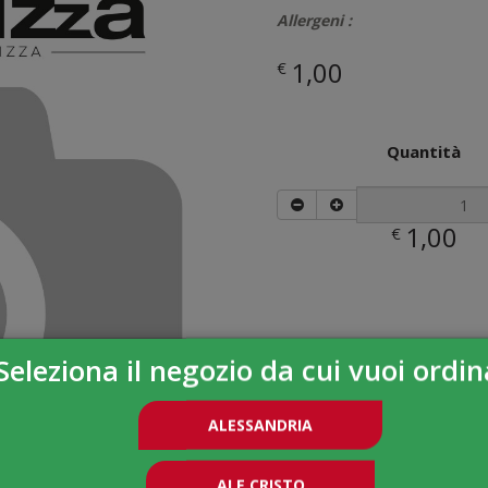
Allergeni :
1,00
€
Quantità
1,00
€
Seleziona il negozio da cui vuoi ordin
ALESSANDRIA
ALE CRISTO