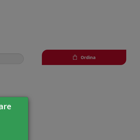
Ordina
are