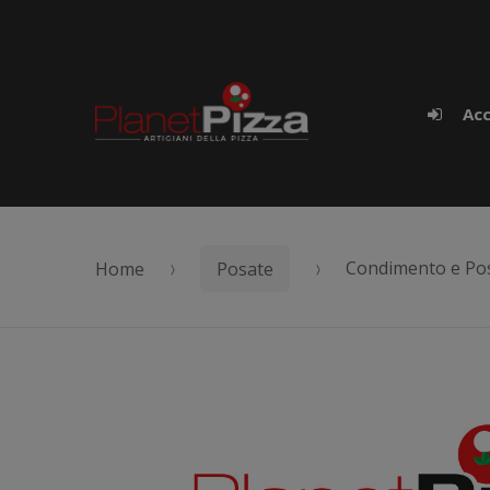
Skip to navigation
Skip to content
Acc
Home
Posate
Condimento e Po