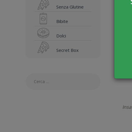
I
Senza Glutine
Bibite
Dolci
Secret Box
Cerca per:
Insa