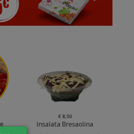
€ 8,50
se
Insalata Bresaolina