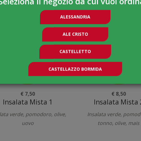
Seleziona il negozio da cui vuoi ordin
nsalata verde, pomodoro
Mozzarella, pomodoro, o
ALESSANDRIA
ALE CRISTO
CASTELLETTO
CASTELLAZZO BORMIDA
€ 7,50
€ 8,50
Insalata Mista 1
Insalata Mista 
lata verde, pomodoro, olive,
Insalata verde, pomod
uovo
tonno, olive, mais