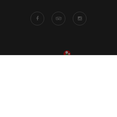
ALESSANDRIA CRISTO
CASTELLETTO M.
Corso Acqui, 211
Piazza Alfredo Conte,
0131 18 50 450
0131 23 76 44