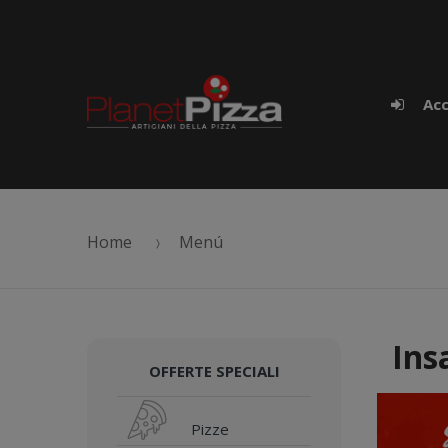
Skip to navigation
Skip to content
Acc
Home
Menú
Ins
OFFERTE SPECIALI
Pizze