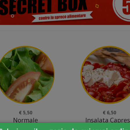
€ 5,50
€ 6,50
Normale
Insalata Capre