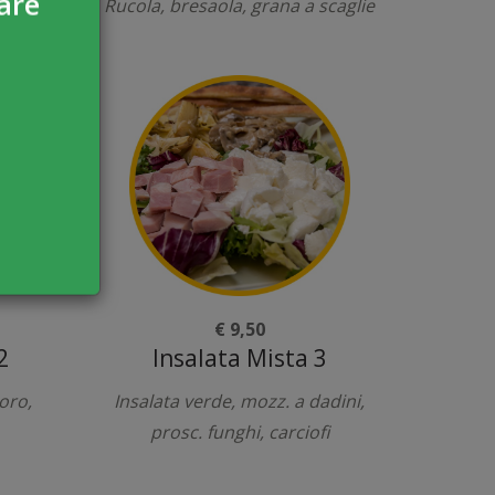
are
rigano
Rucola, bresaola, grana a scaglie
€ 9,50
2
Insalata Mista 3
oro,
Insalata verde, mozz. a dadini,
prosc. funghi, carciofi