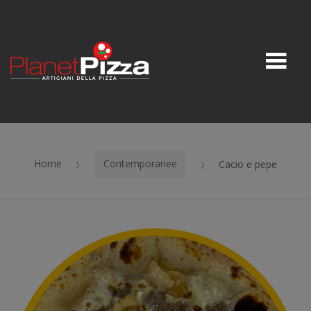
Skip to navigation
Skip to content
M
Home
Contemporanee
Cacio e pepe